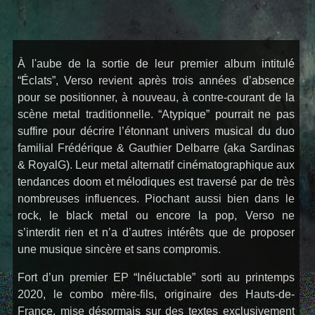
À l'aube de la sortie de leur premier
album
intitulé
“Éclats”
, Verso revient après trois années d’absence
pour se positionner, à nouveau, à contre-courant de la
scène metal traditionnelle.
“Atypique”
pourrait ne pas
suffire pour décrire l’étonnant univers musical du duo
familial Frédérique & Gauthier Delbarre (aka Sardinas
& RoyalG). Leur
metal alternatif
cinématographique aux
tendances
doom et mélodiques
est traversé par de très
nombreuses influences. Piochant aussi bien dans le
rock, le black metal ou encore la pop, Verso ne
s’interdit rien et n’a d’autres intérêts que de proposer
une musique
sincère et sans compromis
.
Fort d’un premier
EP “Inéluctable”
sorti au printemps
2020, le
combo mère-fils
, originaire des
Hauts-de-
France
, mise désormais sur des textes
exclusivement